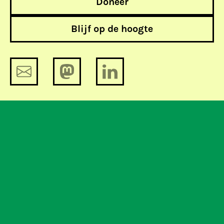
Doneer
Blijf op de hoogte
PvdA en SP beschermen een neutraal
internet; wie volgt?
Continued: wanneer vertelt
Nederlandse overheid wat zij over