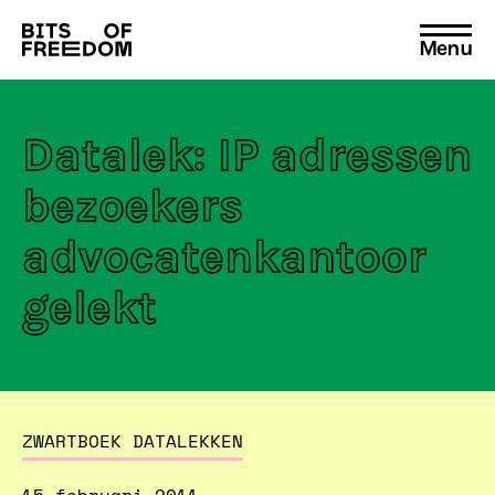
Menu
Search
for:
Datalek: IP adressen
bezoekers
advocatenkantoor
gelekt
ZWARTBOEK DATALEKKEN