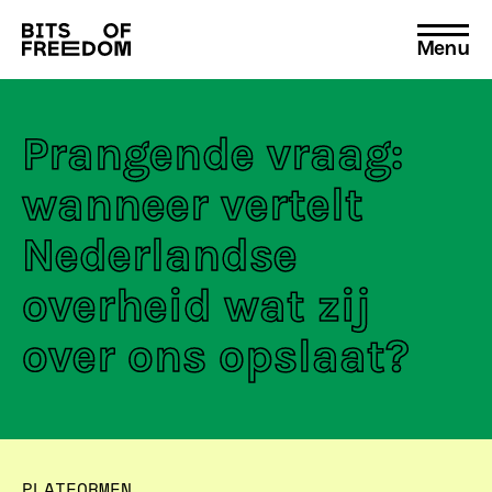
Menu
Search
for:
Prangende vraag:
wanneer vertelt
Nederlandse
overheid wat zij
over ons opslaat?
PLATFORMEN