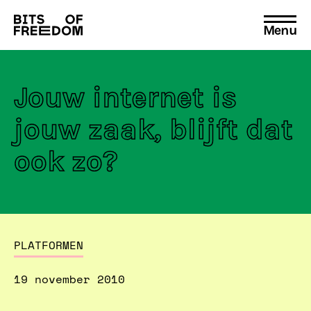
Menu
Search
for:
Jouw internet is
jouw zaak, blijft dat
ook zo?
PLATFORMEN
19 november 2010