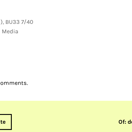
), BU33 7/40
d Media
 comments.
gte
Of: d