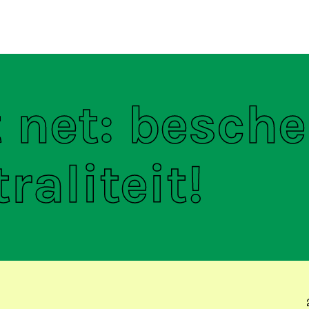
ten
S
t net: besch
raliteit!