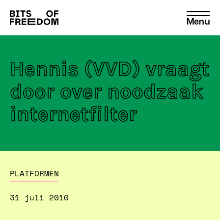
Menu
Search
for:
Hennis (VVD) vraagt
door over noodzaak
internetfilter
PLATFORMEN
31 juli 2010