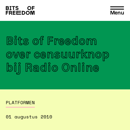
Menu
Search
for:
Bits of Freedom
over censuurknop
bij Radio Online
PLATFORMEN
01 augustus 2010