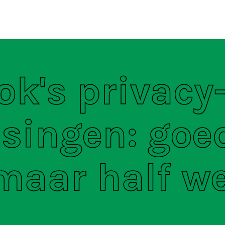
ten
S
k's privacy
singen: goe
maar half w