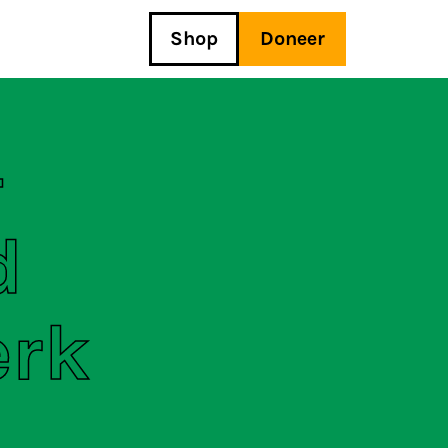
Shop
Doneer
-
d
erk