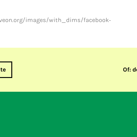
.moveon.org/images/with_dims/facebook-
gte
Of: d
rechtbeleid