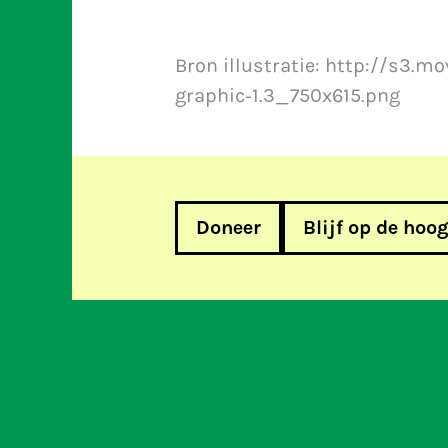
Bron illustratie: http://s3
graphic-1.3_750x615.png
Doneer
Blijf op de hoo
Verbeter het Europees auteurs