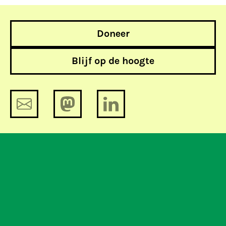
Doneer
Blijf op de hoogte
Amendementen Bits of Freedom op
verkiezingsprogramma CDA