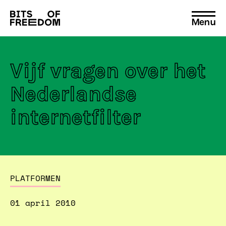
Menu
Search
for:
Vijf vragen over het
Nederlandse
internetfilter
PLATFORMEN
01 april 2010