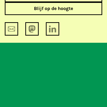
Blijf op de hoogte
Europese Commissie tegen
blokkeren Skype
Vijf vragen over het Nederlandse
internetfilter