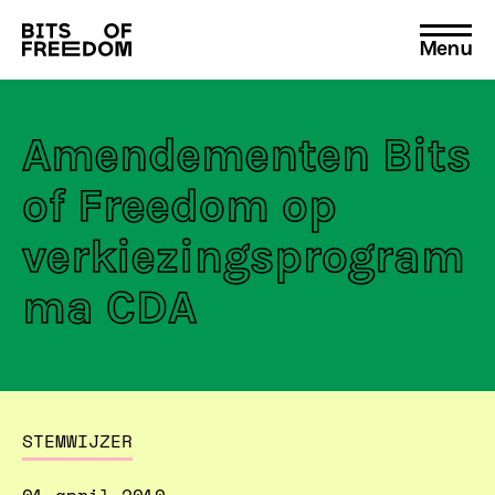
Menu
Search
for:
Amendementen Bits
of Freedom op
verkiezingsprogram
ma CDA
STEMWIJZER