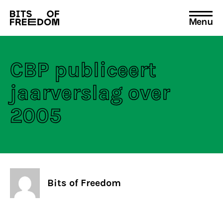
Menu
Search
for:
CBP publiceert
jaarverslag over
2005
Bits of Freedom