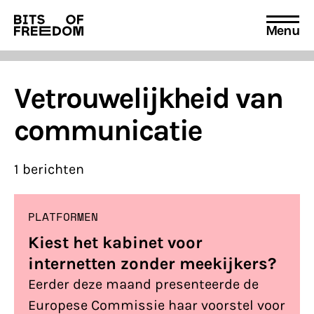
Vacatures
Menu
beleid
Search
PRIVACY EN VOORWAARDEN
for:
voorschriften
Vetrouwelijkheid van
HUISREGELS
communicatie
1 berichten
PLATFORMEN
Kiest het kabinet voor
internetten zonder meekijkers?
Eerder deze maand presenteerde de
Europese Commissie haar voorstel voor