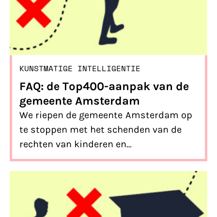
KUNSTMATIGE INTELLIGENTIE
FAQ: de Top400-aanpak van de
gemeente Amsterdam
We riepen de gemeente Amsterdam op
te stoppen met het schenden van de
rechten van kinderen en
jongvolwassenen die in de Top400-
aanpak zijn opgenomen. Maar wat
houdt die aanpak in en wat eisten wij
precies van de gemeente? We nemen je
mee in een aantal veelgestelde vragen.