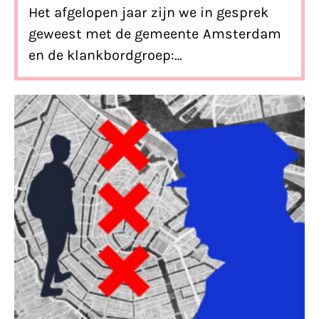
Het afgelopen jaar zijn we in gesprek
geweest met de gemeente Amsterdam
en de klankbordgroep:
vertegenwoordigers van de
gemeenschappen die geraakt zijn en
worden door de Top400-aanpak. In dit
artikel nemen we je mee in de
ontwikkelingen sinds we de gemeente
Amsterdam opriepen te stoppen met
het schenden van de rechten van
kinderen en jongvolwassenen die in de
aanpak zijn opgenomen.