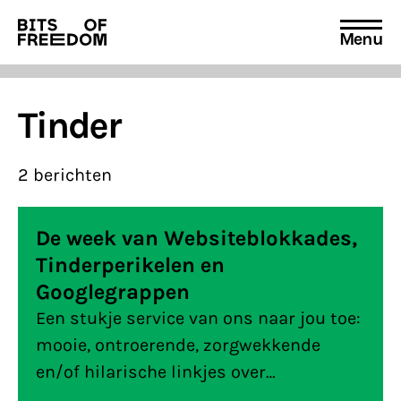
Menu
Search
for:
Tinder
2 berichten
De week van Websiteblokkades,
Tinderperikelen en
Googlegrappen
Een stukje service van ons naar jou toe:
mooie, ontroerende, zorgwekkende
en/of hilarische linkjes over
internetvrijheid die we deze week