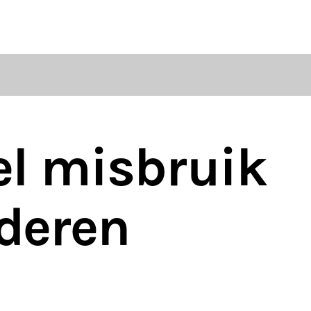
ten
S
l misbruik
deren