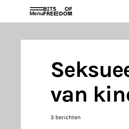
beleid
voorschrif
PRIVACY EN VOORWAARDEN
HUISREGEL
Menu
Search
for:
Seksuee
van kin
3 berichten