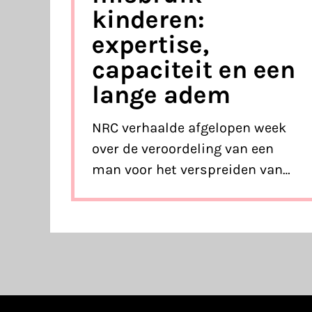
kinderen:
expertise,
capaciteit en een
lange adem
NRC verhaalde afgelopen week
over de veroordeling van een
man voor het verspreiden van
beeldmateriaal van gewelddadig
seksueel misbruik van kinderen
via Telegram. Het laat zien hoe
opsporing expertise,
incasserings- en
uithoudingsvermogen vereist.