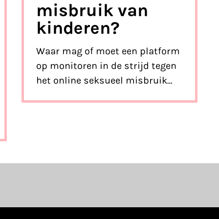
misbruik van
kinderen?
Waar mag of moet een platform
op monitoren in de strijd tegen
het online seksueel misbruik
van kinderen? De Europese
commissie komt binnenkort
met een wetsvoorstel.