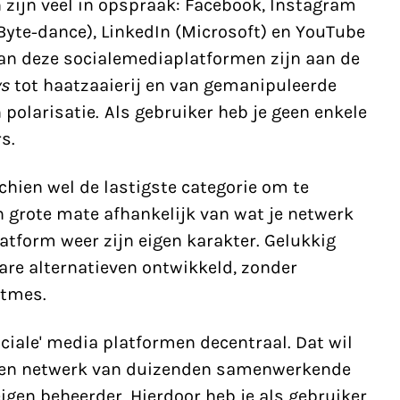
 zijn veel in opspraak: Facebook, Instagram
(Byte-dance), LinkedIn (Microsoft) en YouTube
van deze socialemediaplatformen zijn aan de
ws
tot haatzaaierij en van gemanipuleerde
 polarisatie. Als gebruiker heb je geen enkele
s.
hien wel de lastigste categorie om te
n grote mate afhankelijk van wat je netwerk
latform weer zijn eigen karakter. Gelukkig
bare alternatieven ontwikkeld, zonder
itmes.
ociale' media platformen decentraal. Dat wil
 een netwerk van duizenden samenwerkende
eigen beheerder. Hierdoor heb je als gebruiker