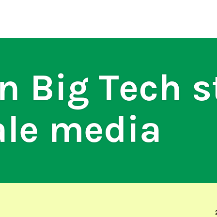
ten
S
n Big Tech s
ale media