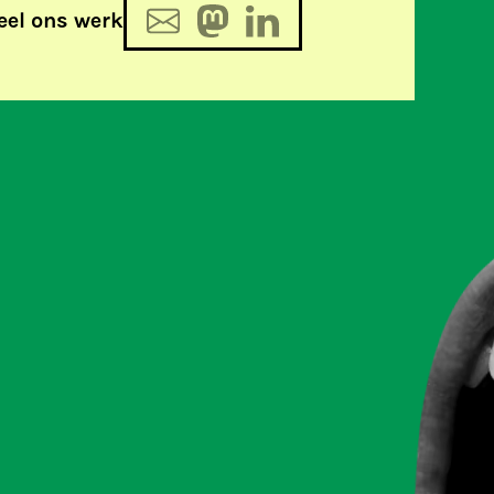
eel ons werk
de realiteit rond Woo-verzoeken