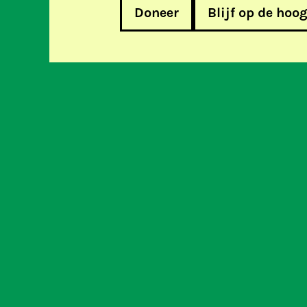
Doneer
Blijf op de hoo
Huisbezoeken van de politie zij
activist een probleem
Help m