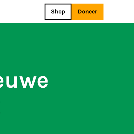
Shop
Doneer
ieuwe
k