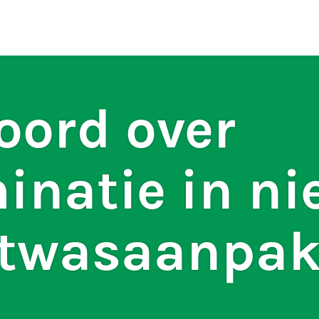
ten
S
oord over
inatie in n
itwasaanpa