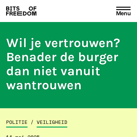
Menu
Search
for:
Wil je vertrouwen?
Benader de burger
dan niet vanuit
wantrouwen
POLITIE
/
VEILIGHEID