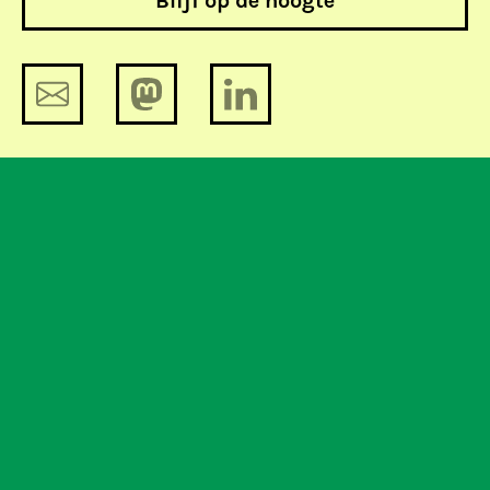
Blijf op de hoogte
Digital Services Act: hoe gaat het
nu?
De langverwachte AI-verordening is
van kracht