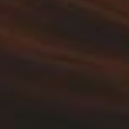
Help mee en steun
ons
Door mijn bijdrage ondersteun ik Bits
of Freedom, dat kan maandelijks of
eenmalig.
Word vaste donateur
beleid
voorschriften
PRIVACY EN VOORWAARDEN
HUISREGELS