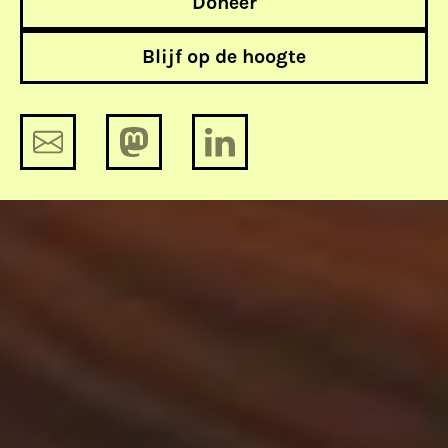
Doneer
Blijf op de hoogte
Fresku legt je uit hoe het met data
zit
Unicum: De geheime diensten
hebben jouw gegevens vernietigd!