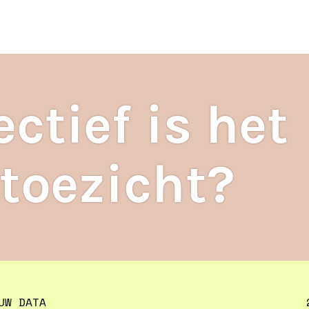
ten
S
ectief is het
toezicht?
UW DATA