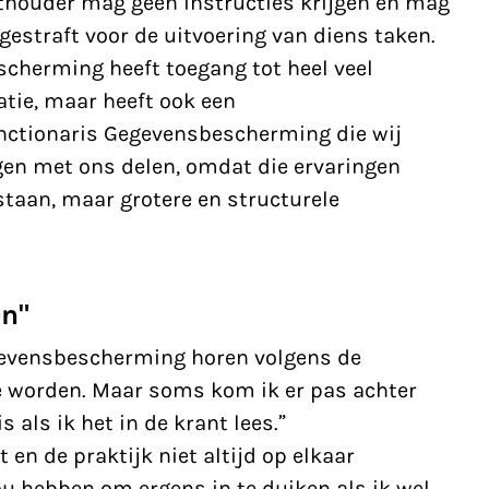
thouder
mag geen instructies krijgen en mag
gestraft voor de uitvoering van diens taken.
cherming heeft toegang tot heel veel
tie, maar heeft ook een
nctionaris Gegevensbescherming die wij
ngen met ons delen, omdat die ervaringen
staan, maar grotere en structurele
en"
gevensbescherming horen volgens de
te worden. Maar soms kom ik er pas achter
als ik het in de krant lees.”
 en de praktijk niet altijd op elkaar
zou hebben om ergens in te duiken als ik wel