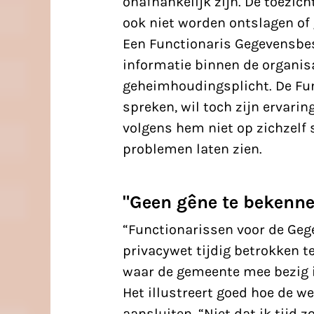
onafhankelijk zijn. De
toezich
ook niet worden ontslagen of 
Een Functionaris Gegevensbes
informatie binnen de organisa
geheimhoudingsplicht. De Fu
spreken, wil toch zijn ervari
volgens hem niet op zichzelf 
problemen laten zien.
"Geen gêne te bekenn
“Functionarissen voor de Ge
privacywet tijdig betrokken 
waar de gemeente mee bezig is 
Het illustreert goed hoe de wet
aansluiten. “Niet dat ik tijd 