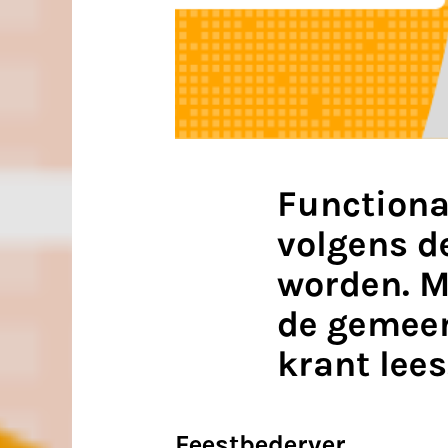
Function
volgens d
worden. M
de gemeent
krant lees
Feestbederver