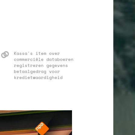
Kassa's item over
commerciële databoeren
registreren gegevens
betaalgedrag voor
kredietwaardigheid