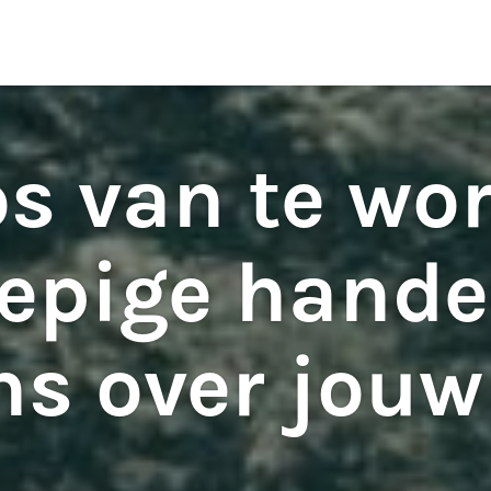
ten
S
s van te wo
epige hande
ns over jouw