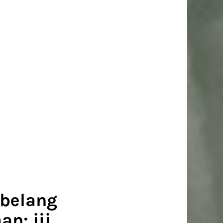
 belang
n: jij.