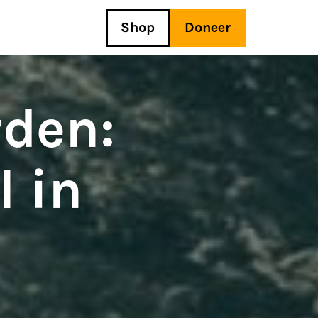
Shop
Doneer
rden:
l in