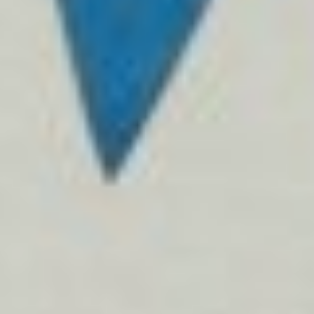
Minister negeert het algemeen
maatschappelijk belang
Help mee en steun
ons
Door mijn bijdrage ondersteun ik Bits
of Freedom, dat kan maandelijks of
eenmalig.
Word vaste donateur