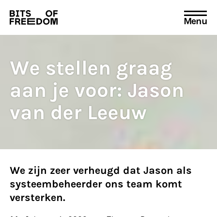
Menu
Search
for:
We stellen graag
aan je voor: Jason
van der Leeuw
We zijn zeer verheugd dat Jason als
systeembeheerder ons team komt
versterken.