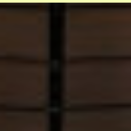
Kabinet houdt vast aan cosmetische
aanpassingen sleepwet
Reactie Prins laat onnodig mist
hangen rond zijn verleden
Help mee en steun
ons
Door mijn bijdrage ondersteun ik Bits