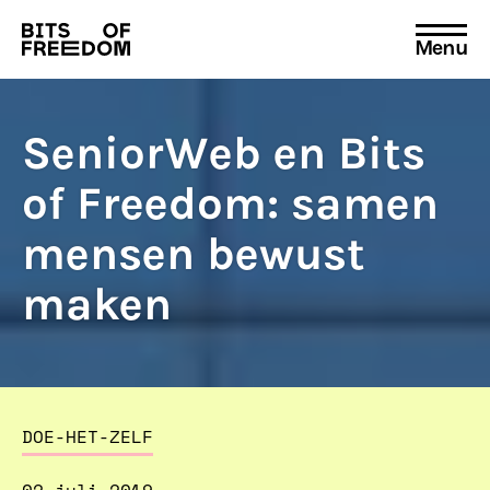
Menu
Search
for:
SeniorWeb en Bits
of Freedom: samen
mensen bewust
maken
DOE-HET-ZELF