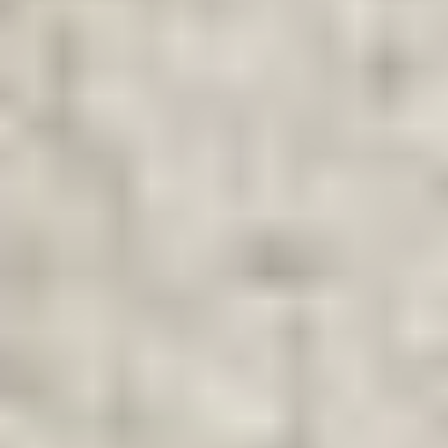
tijdperk
Help mee en steun
ons
Door mijn bijdrage ondersteun ik Bits
of Freedom, dat kan maandelijks of
eenmalig.
Word vaste donateur
beleid
voorschriften