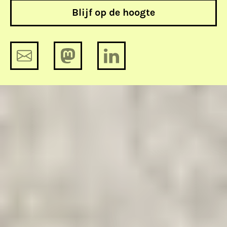
Blijf op de hoogte
Hey Google, waarheen leidt de weg?
Kom op 5 mei naar de Godwinlezing
van Nani Jansen Reventlow over
mensenrechten in het digitale