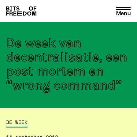
Menu
Search
for:
De week van
decentralisatie, een
post mortem en
“wrong command”
DE WEEK