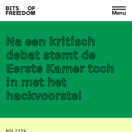
Menu
Search
for:
Na een kritisch
debat stemt de
Eerste Kamer toch
in met het
hackvoorstel
POLITIE