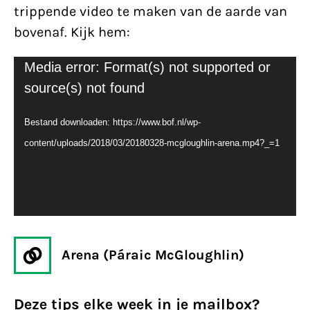
trippende video te maken van de aarde van
bovenaf. Kijk hem:
Videospeler
Media error: Format(s) not supported or
source(s) not found
Bestand downloaden: https://www.bof.nl/wp-
content/uploads/2018/03/20180328-mcgloughlin-arena.mp4?_=1
Arena (Páraic McGloughlin)
Deze tips elke week in je mailbox?