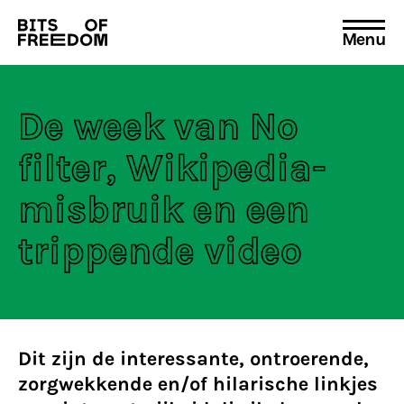
Menu
Search
for:
De week van No
filter, Wikipedia-
misbruik en een
trippende video
Dit zijn de interessante, ontroerende,
zorgwekkende en/of hilarische linkjes