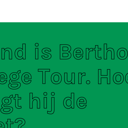
ten
S
nd is Bertho
lege Tour. Ho
gt hij de
et?