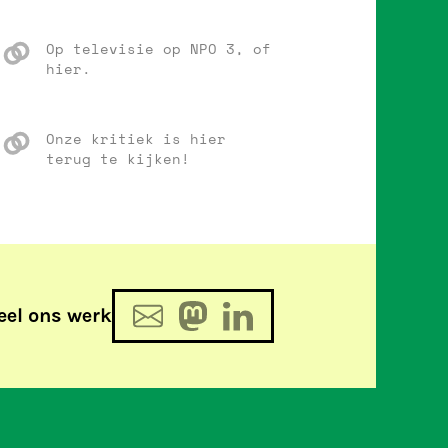
Op televisie op NPO 3, of
hier.
Onze kritiek is hier
terug te kijken!
eel ons werk