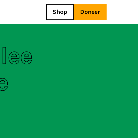
Shop
Doneer
lee
e