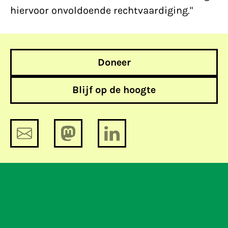
hiervoor onvoldoende rechtvaardiging."
Doneer
Blijf op de hoogte
Function creep in het tijdperk van
big data: alles is verdacht.