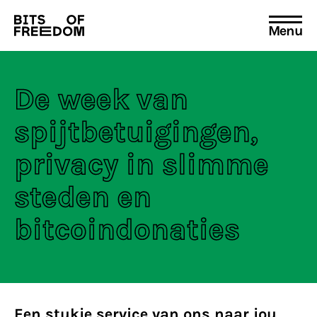
Menu
Search
for:
De week van
spijtbetuigingen,
privacy in slimme
steden en
bitcoindonaties
Een stukje service van ons naar jou