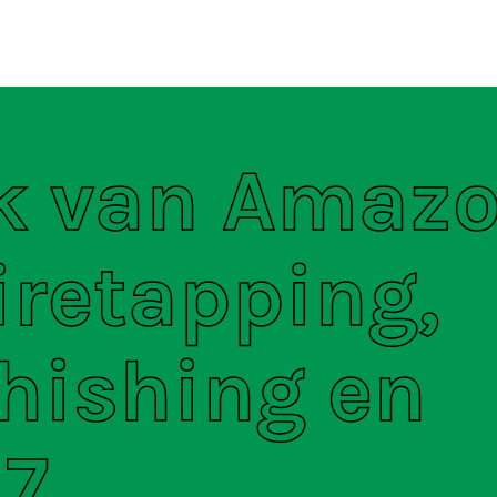
ten
S
k van Amaz
iretapping,
hishing en
7