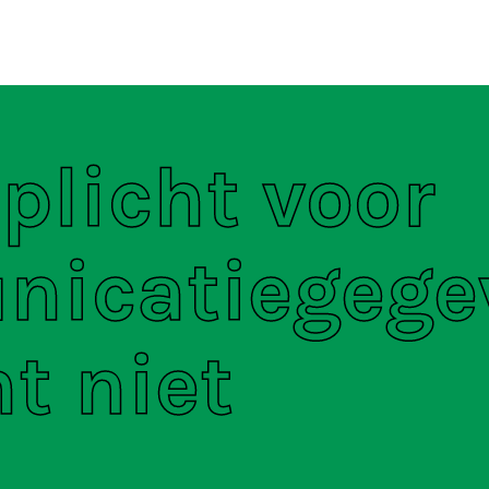
ten
S
plicht voor
icatiegege
t niet