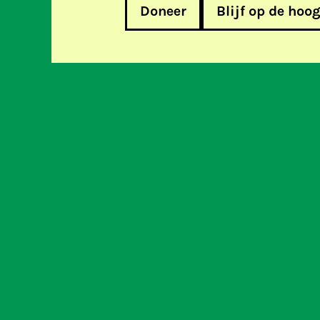
Doneer
Blijf op de hoo
De Week
Help m