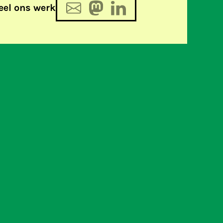
eel ons werk
de mens het onmenselijke kan?