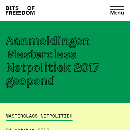
Menu
Search
for:
Aanmeldingen
Masterclass
Netpolitiek 2017
geopend
MASTERCLASS NETPOLITIEK