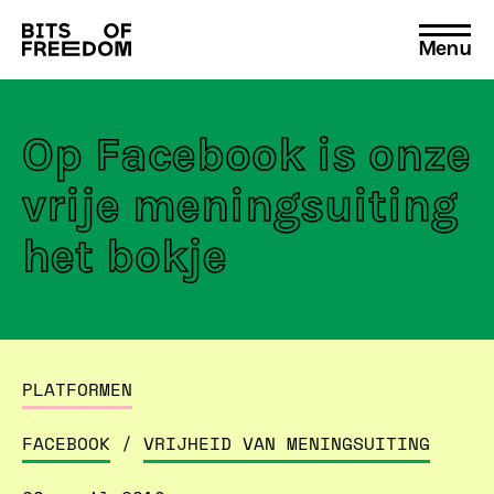
Menu
Search
for:
Op Facebook is onze
vrije meningsuiting
het bokje
PLATFORMEN
FACEBOOK
/
VRIJHEID VAN MENINGSUITING