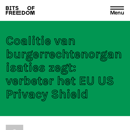
Menu
Search
for:
Coalitie van
burgerrechtenorgan
isaties zegt:
verbeter het EU US
Privacy Shield