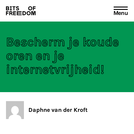
Menu
Search
for:
Bescherm je koude
oren en je
internetvrijheid!
Daphne van der Kroft