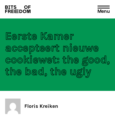
Menu
Search
for:
Eerste Kamer
accepteert nieuwe
cookiewet: the good,
the bad, the ugly
Floris Kreiken