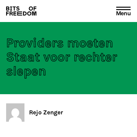
Menu
Search
for:
Providers moeten
Staat voor rechter
slepen
Rejo Zenger