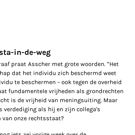
sta-in-de-weg
raaf
praat Asscher met grote woorden. “Het
chap dat het individu zich beschermd weet
ividu te beschermen – ook tegen de overheid
aat fundamentele vrijheden als grondrechten
cht is de vrijheid van menings­uiting. Maar
verdediging als hij en zijn collega's
 van onze rechtsstaat?
nog iets zei vorige week over de