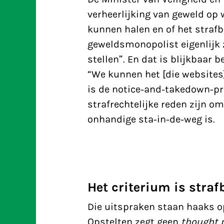
verheerlijking van geweld op 
kunnen halen
en of het straf
geweldsmonopolist eigenlijk z
stellen”. En dat is blijkbaar 
“We kunnen het [die websites
is de notice-and-takedown-p
strafrechtelijke reden
zijn om 
onhandige sta-in-de-weg is.
Het criterium is stra
Die uitspraken staan haaks o
Opstelten zegt geen
thought p