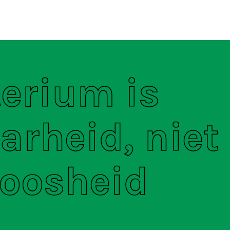
ten
S
terium is
arheid, niet
oosheid