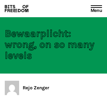
Menu
Search
for:
Bewaarplicht:
wrong, on so many
levels
Rejo Zenger