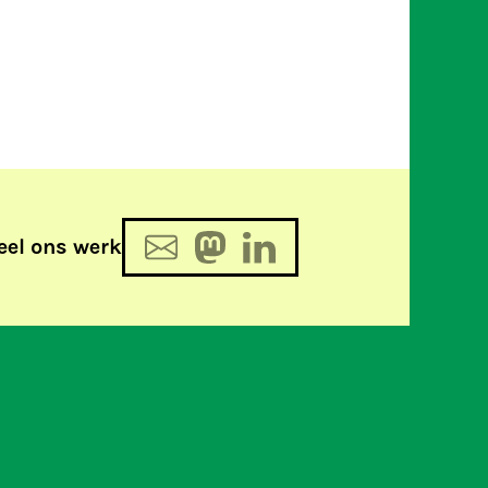
eel ons werk
De week in 253 woorden