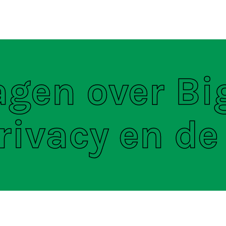
ten
S
agen over Bi
rivacy en de