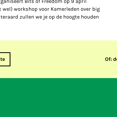
aniseert Bits of Freedom op 9 april
t wel) workshop voor Kamerleden over big
Uiteraard zullen we je op de hoogte houden
gte
Of: d
ur naar sleepnet-