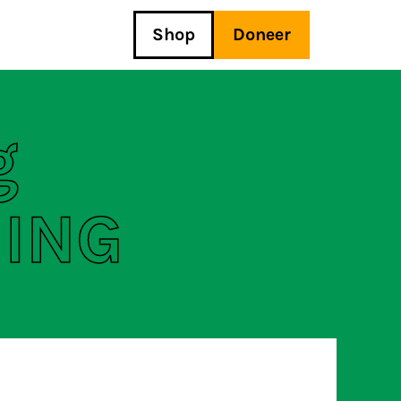
Shop
Doneer
g
 ING