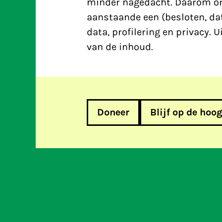
minder nagedacht. Daarom org
aanstaande een (besloten, da
data, profilering en privacy. 
van de inhoud.
Doneer
Blijf op de hoo
Persbericht: Plasterk houdt de