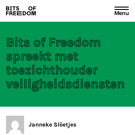
Menu
Search
for:
Bits of Freedom
spreekt met
toezichthouder
veiligheidsdiensten
Janneke Slöetjes