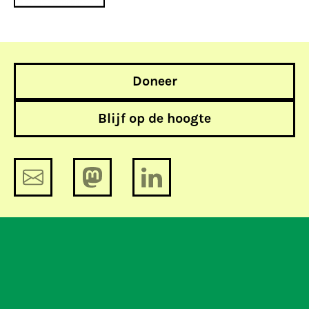
Doneer
Blijf op de hoogte
Minister Opstelten stuurt
hackvoorstel naar Raad van State