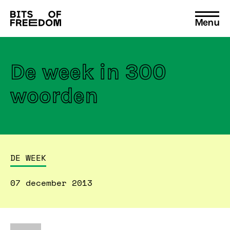
Menu
Search
for:
De week in 300
woorden
DE WEEK
07 december 2013