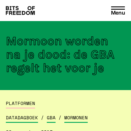
Menu
Search
for:
Mormoon worden
na je dood: de GBA
regelt het voor je
PLATFORMEN
DATADAGBOEK
/
GBA
/
MORMONEN