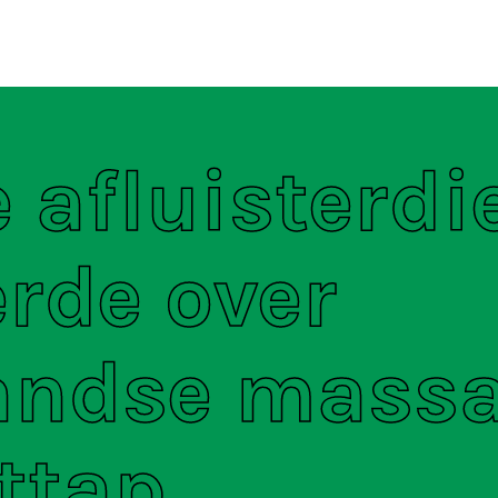
ten
S
 afluisterdi
rde over
andse massa
ttap