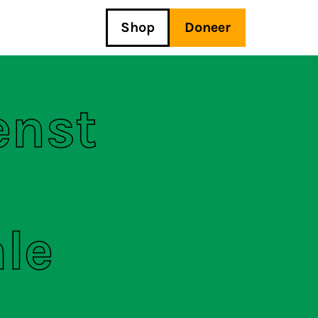
Shop
Doneer
enst
le