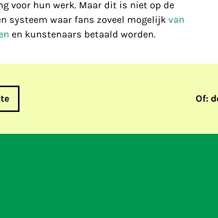
ng voor hun werk. Maar dit is niet op de
en systeem waar fans zoveel mogelijk
van
en
en kunstenaars betaald worden.
gte
Of: d
Europa moet garand
geblokkeerd!
netneutraliteit blijf