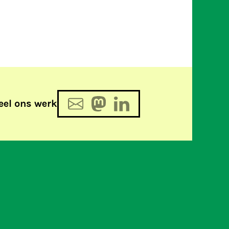
eel ons werk
eren dat Nederlandse
t bestaan