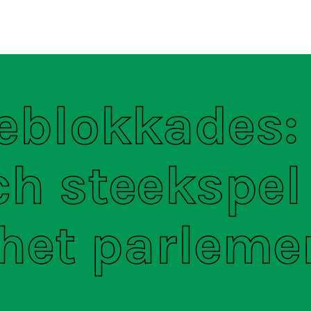
ten
S
eblokkades:
ch steekspel
 het parleme