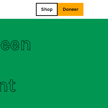
Shop
Doneer
 een
nt