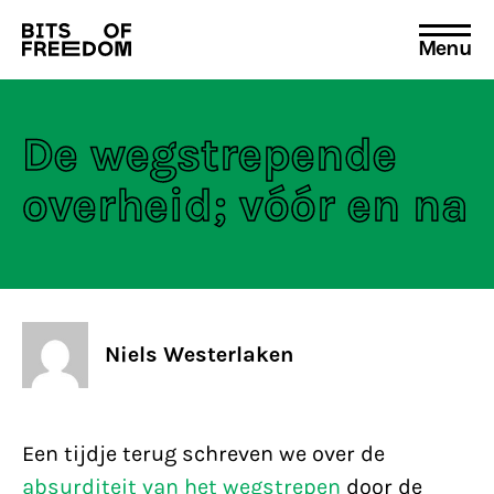
Menu
Search
for:
De wegstrepende
overheid; vóór en na
Niels Westerlaken
Een tijdje terug schreven we over de
absurditeit van het wegstrepen
door de