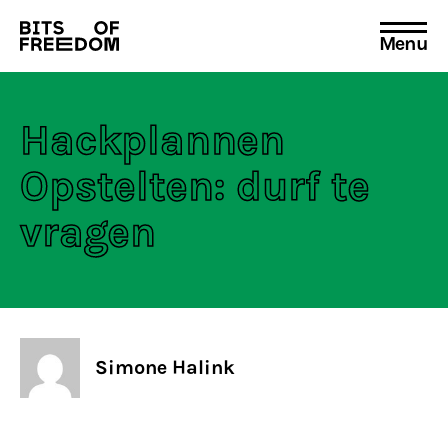
Menu
Search
for:
Hackplannen
Opstelten: durf te
vragen
Simone Halink