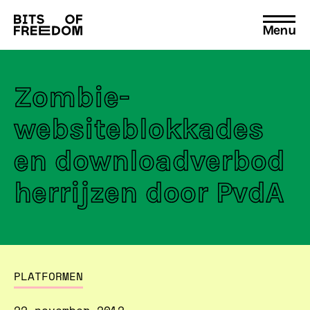
Menu
Search
for:
Zombie-
websiteblokkades
en downloadverbod
herrijzen door PvdA
PLATFORMEN