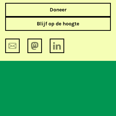
Doneer
Blijf op de hoogte
Tussenstand: de verkiezingen en
internetvrijheid
Teeven door 'staatsbelang' in lastig